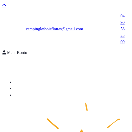
04
90
campinglesboisflottes@gmail.com
58
25
09
Mein Konto