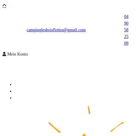
04
90
campinglesboisflottes@gmail.com
58
25
09
Mein Konto