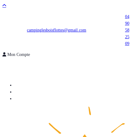
04
90
campinglesboisflottes@gmail.com
58
25
09
Mon Compte