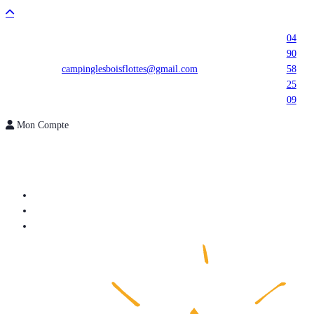
04
90
campinglesboisflottes@gmail.com
58
25
09
Mon Compte